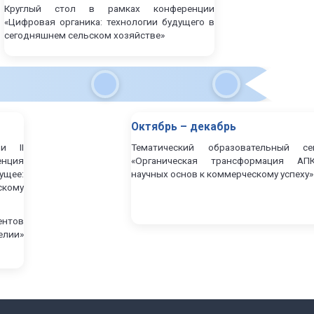
Круглый стол в рамках конференции
«Цифровая органика: технологии будущего в
сегодняшнем сельском хозяйстве»
Октябрь – декабрь
и II
Тематический образовательный се
енция
«Органическая трансформация АП
ущее:
научных основ к коммерческому успеху»
скому
ентов
елии»